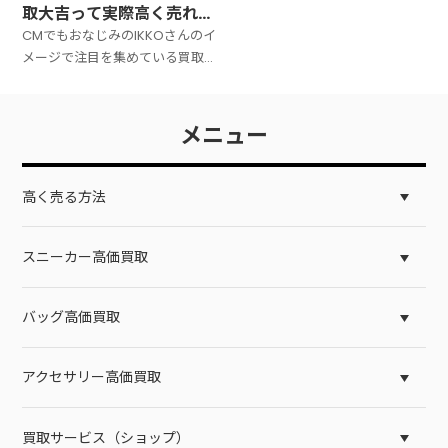
取大吉って実際高く売れる
の！？
CMでもおなじみのIKKOさんのイ
メージで注目を集めている買取
大吉ですが、実際のところ、ど
のようにして高く売れるのか気
になる方も多いのではないでし
メニュー
ょうか。 ここでは、買取大吉の
特徴やサー
高く売る方法
スニーカー高価買取
バッグ高価買取
アクセサリー高価買取
買取サービス（ショップ）