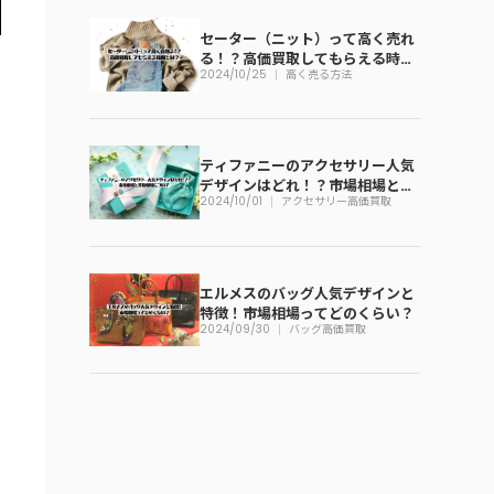
セーター（ニット）って高く売れ
る！？高価買取してもらえる時期
2024/10/25
高く売る方法
とは？
ティファニーのアクセサリー人気
デザインはどれ！？市場相場と買
2024/10/01
アクセサリー高価買取
取相場について
エルメスのバッグ人気デザインと
特徴！市場相場ってどのくらい？
2024/09/30
バッグ高価買取