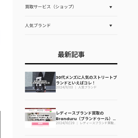
買取サービス（ショップ）
人気ブランド
最新記事
30代メンズに人気のストリートブ
ランドといえばコレ！
2024/11/03
人気ブランド
レディースブランド買取の
Branduru（ブランドゥール）っ
2024/10/29
レディースブランド買取
て本当に高いの？
Branduru（ブランドゥー
ル）